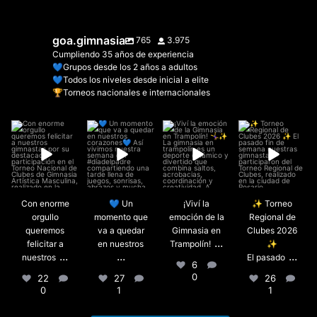
goa.gimnasia
765
3.975
Cumpliendo 35 años de experiencia
💙Grupos desde los 2 años a adultos
💙Todos los niveles desde inicial a elite
🏆Torneos nacionales e internacionales
Con enorme
💙 Un momento
¡Viví la emoción
✨ Torneo
orgullo
que va a quedar
de la Gimnasia
Regional de
queremos
en nuestros
...
en Trampolín!
...
Clubes 2026 ✨
felicitar a
El pasado
...
nuestros
...
27
1
6
0
26
1
22
0
Con enorme
💙 Un
¡Viví la
✨ Torneo
orgullo
momento que
emoción de la
Regional de
queremos
va a quedar
Gimnasia en
Clubes 2026
...
felicitar a
en nuestros
Trampolín!
✨
...
...
...
nuestros
El pasado
6
0
22
27
26
0
1
1