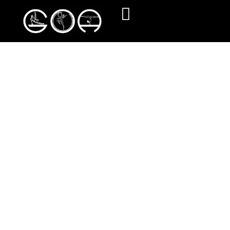
Acro Gym
Esta actividad, consiste en la práctica de
forma individual y en grupo, de habilidades
acrobáticas conformadas por una Mixtura de
ejercicios provenientes de la gimnasia artística
(Destrezas de suelo) y de la gimnasia
acrobática (pirámides humanas).